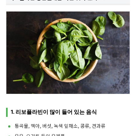
1. 리보플라빈이 많이 들어 있는 음식
통곡물, 맥아, 버섯, 녹색 잎채소, 콩류, 견과류
우유, 요거트 등의 유제품