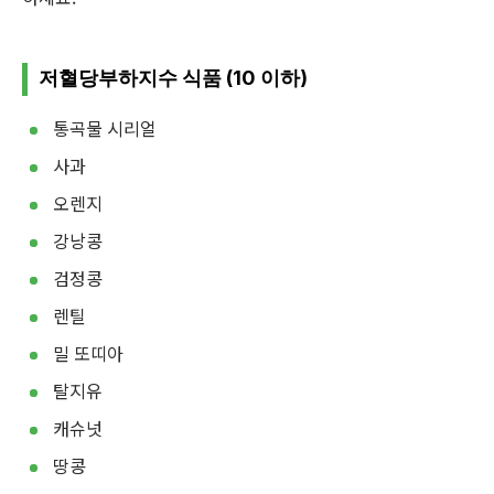
저혈당부하지수 식품 (10 이하)
통곡물 시리얼
사과
오렌지
강낭콩
검정콩
렌틸
밀 또띠아
탈지유
캐슈넛
땅콩