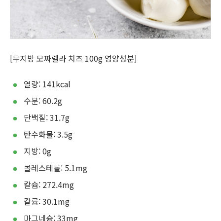
[무지방 모짜렐라 치즈 100g 영양성분]
열량: 141kcal
수분: 60.2g
단백질: 31.7g
탄수화물: 3.5g
지방: 0g
콜레스테롤: 5.1mg
칼슘: 272.4mg
칼륨: 30.1mg
마그네슘: 33mg