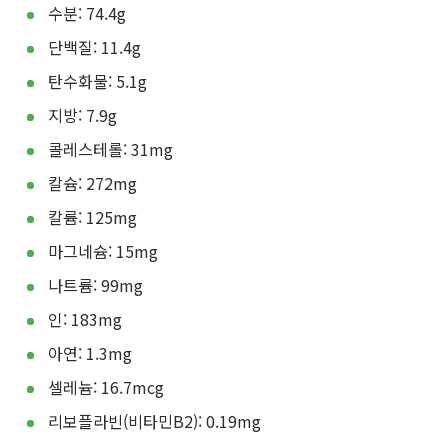
수분: 74.4g
단백질: 11.4g
탄수화물: 5.1g
지방: 7.9g
콜레스테롤: 31mg
칼슘: 272mg
칼륨: 125mg
마그네슘: 15mg
나트륨: 99mg
인: 183mg
아연: 1.3mg
셀레늄: 16.7mcg
리보플라빈(비타민B2): 0.19mg