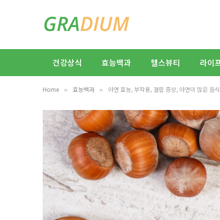
건강상식
효능백과
헬스뷰티
라이
Home
효능백과
아연 효능, 부작용, 결핍 증상, 아연이 많은 음식
»
»