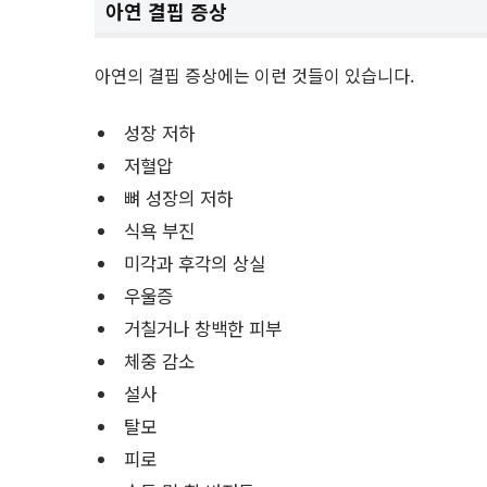
아연 결핍 증상
아연의 결핍 증상에는 이런 것들이 있습니다.
성장 저하
저혈압
뼈 성장의 저하
식욕 부진
미각과 후각의 상실
우울증
거칠거나 창백한 피부
체중 감소
설사
탈모
피로