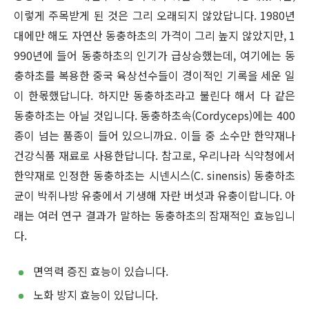
이렇게 주목받게 된 것은 그리 오래되지 않았답니다. 1980년
대에만 해도 자연산 동충하초의 가격이 그리 높지 않았지만, 1
990년에 들어 동충하초의 인기가 급상승했는데, 여기에는 동
충하초를 복용한 중국 육상선수들이 경이적인 기록을 세운 일
이 한몫했답니다. 하지만 동충하초라고 불린다 해서 다 같은
동충하초는 아닐 것입니다. 동충하초속(Cordyceps)에는 400
종이 넘는 품종이 들어 있으니까요. 이들 중 소수만 한약재나
건강식품 재료로 사용한답니다. 참고로, 우리나라 식약청에서
한약재로 인정한 동충하초는 시넨시스(C. sinensis) 동충하초
균이 박쥐나방 유충에서 기생해 자란 버섯과 유충이랍니다. 아
래는 여러 연구 결과가 말하는 동충하초의 잠재적인 효능입니
다.
면역력 증진 효능이 있습니다.
노화 방지 효능이 있답니다.