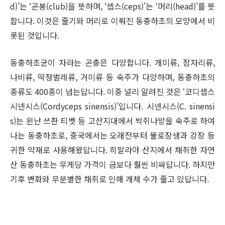
d)’는 ‘곤봉(club)을 뜻하며, ‘셉스(ceps)’는 ‘머리(head)’를 뜻
합니다. 이것은 줄기와 머리로 이뤄진 동충하초의 모양에서 비
롯된 것입니다.
동충하초균이 자라는 곤충은 다양합니다. 개미류, 잠자리류,
나비류, 딱정벌레류, 거미류 등 숙주가 다양하며, 동충하초의
종류도 400종이 넘는답니다. 이중 널리 알려진 것은 ‘코디셉스
시넨시스(Cordyceps sinensis)’입니다. 시넨시스(C. sinensi
s)는 윈난 쓰촨 티벳 등 고산지대에서 박쥐나방을 숙주로 하여
나는 동충하초로, 중국에서는 오래전부터 불로장생과 강장 등
귀한 약재로 사용해왔답니다. 히말라야 산지에서 채취한 자연
산 동충하초는 무게당 가격이 금보다 훨씬 비싸답니다. 하지만
기후 변화와 무분별한 채취로 인해 개체 수가 줄고 있답니다.