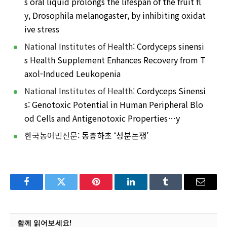
s oral liquid prolongs the lifespan of the fruit fl
y, Drosophila melanogaster, by inhibiting oxidat
ive stress
National Institutes of Health:
Cordyceps sinensi
s Health Supplement Enhances Recovery from T
axol-Induced Leukopenia
National Institutes of Health:
Cordyceps Sinensi
s: Genotoxic Potential in Human Peripheral Blo
od Cells and Antigenotoxic Properties…y
한국농어민신문:
동충하초 ‘성분논쟁’
Facebook
Twitter
Pinterest
LinkedIn
Tumblr
Email
함께 읽어보세요!