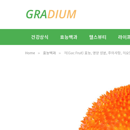
건강상식
효능백과
헬스뷰티
라이
Home
효능백과
걱(Gac Fruit) 효능, 영양 성분, 주의사항, 
»
»