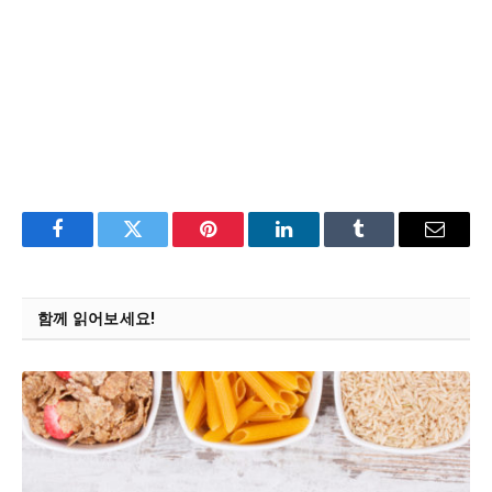
Facebook
Twitter
Pinterest
LinkedIn
Tumblr
Email
함께 읽어보세요!