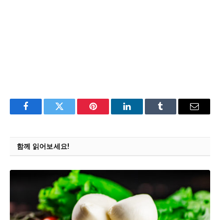
Facebook
Twitter
Pinterest
LinkedIn
Tumblr
Email
함께 읽어보세요!