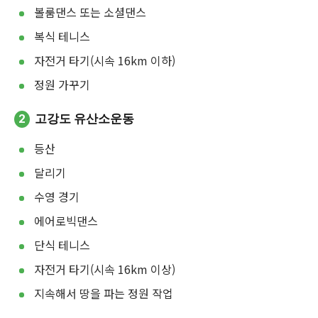
볼룸댄스 또는 소셜댄스
복식 테니스
자전거 타기(시속 16km 이하)
정원 가꾸기
2
고강도 유산소운동
등산
달리기
수영 경기
에어로빅댄스
단식 테니스
자전거 타기(시속 16km 이상)
지속해서 땅을 파는 정원 작업