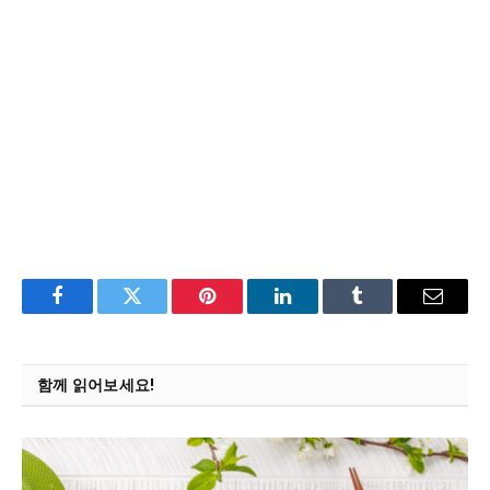
Facebook
Twitter
Pinterest
LinkedIn
Tumblr
Email
함께 읽어보세요!