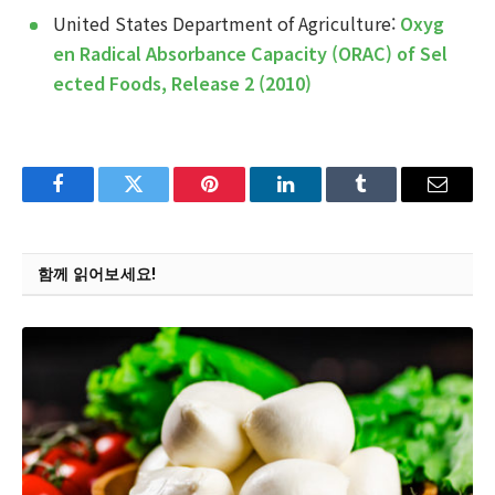
United States Department of Agriculture:
Oxyg
en Radical Absorbance Capacity (ORAC) of Sel
ected Foods, Release 2 (2010)
Facebook
Twitter
Pinterest
LinkedIn
Tumblr
Email
함께 읽어보세요!