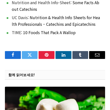
Nutrition and Health Info-Sheet:
Some Facts Ab
out Catechins
UC Davis:
Nutrition & Health Info Sheets for Hea
lth Professionals – Catechins and Epicatechins
TIME:
10 Foods That Pack A Wallop
Facebook
Twitter
Pinterest
LinkedIn
Tumblr
Email
함께 읽어보세요!