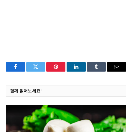
Facebook
Twitter
Pinterest
LinkedIn
Tumblr
Email
함께 읽어보세요!