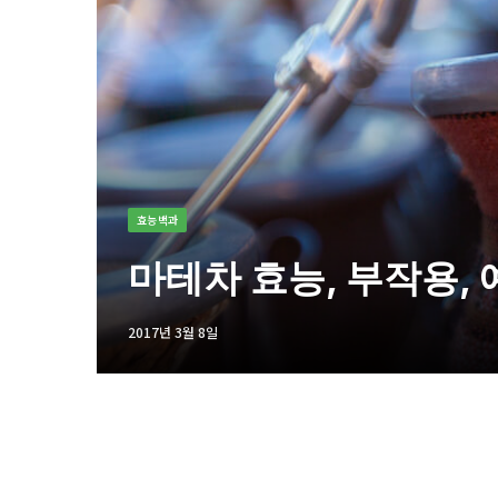
효능백과
마테차 효능, 부작용,
2017년 3월 8일