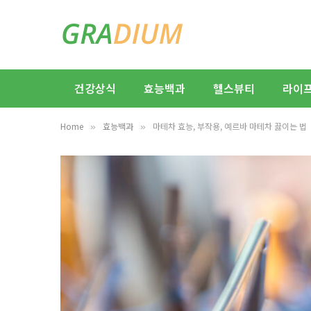
건강상식
효능백과
헬스뷰티
라이
Home
효능백과
마테차 효능, 부작용, 예르바 마테차 끓이는 법
»
»