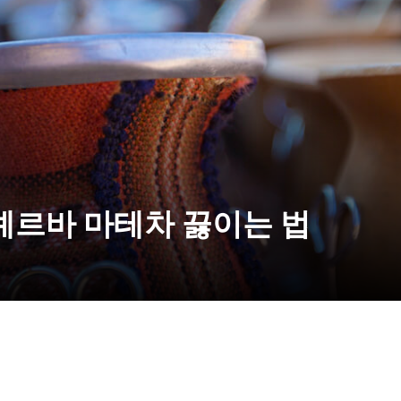
 예르바 마테차 끓이는 법