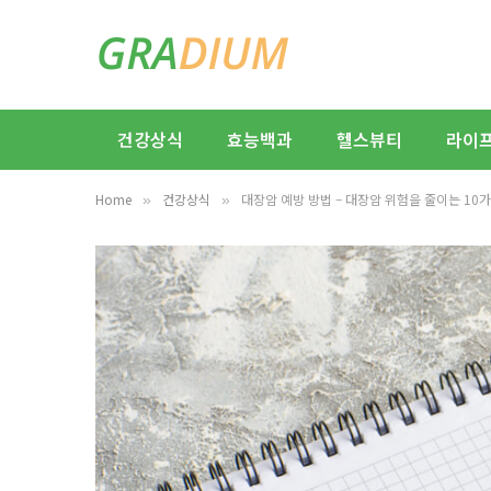
건강상식
효능백과
헬스뷰티
라이
Home
건강상식
대장암 예방 방법 – 대장암 위험을 줄이는 10
»
»