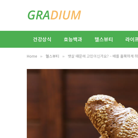
건강상식
효능백과
헬스뷰티
라이
Home
헬스뷰티
뱃살 때문에 고민이신가요? – 배를 홀쭉하게 하
»
»