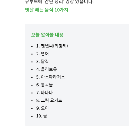
유투브에 ‘간단 정리’ 영상 있습니다.
뱃살 빼는 음식 10가지
오늘 알아볼 내용
1. 펜넬씨(회향씨)
2. 연어
3. 달걀
4. 올리브유
5. 아스파라거스
6. 통곡물
7. 바나나
8. 그릭 요거트
9. 오이
10. 물