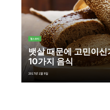
헬스뷰티
뱃살 때문에 고민이신가
10가지 음식
2017년 1월 9일