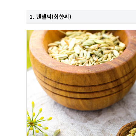
1. 펜넬씨(회향씨)