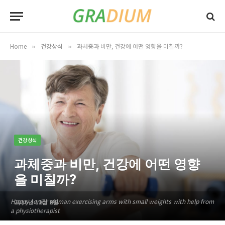
Home
건강상식
과체중과 비만, 건강에 어떤 영향을 미칠까?
»
»
건강상식
과체중과 비만, 건강에 어떤 영향
을 미칠까?
Happy senior woman exercising arms with small weights with help from
2016년 11월 2일
a physiotherapist