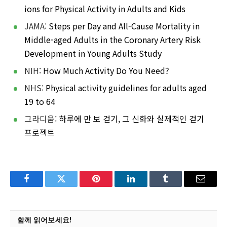
ions for Physical Activity in Adults and Kids
JAMA:
Steps per Day and All-Cause Mortality in
Middle-aged Adults in the Coronary Artery Risk
Development in Young Adults Study
NIH:
How Much Activity Do You Need?
NHS:
Physical activity guidelines for adults aged
19 to 64
그라디움:
하루에 만 보 걷기, 그 신화와 실제적인 걷기
프로젝트
Facebook
Twitter
Pinterest
LinkedIn
Tumblr
Email
함께 읽어보세요!