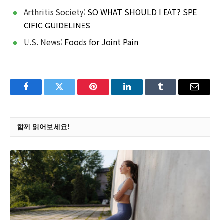
Arthritis Society:
SO WHAT SHOULD I EAT? SPE
CIFIC GUIDELINES
U.S. News:
Foods for Joint Pain
Facebook
Twitter
Pinterest
LinkedIn
Tumblr
Email
함께 읽어보세요!