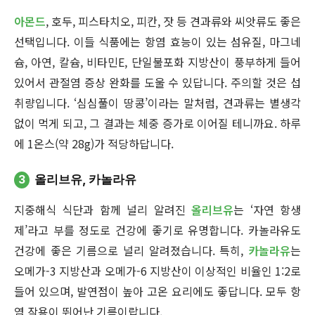
아몬드
, 호두, 피스타치오, 피칸, 잣 등 견과류와 씨앗류도 좋은
선택입니다. 이들 식품에는 항염 효능이 있는 섬유질, 마그네
슘, 아연, 칼슘, 비타민E, 단일불포화 지방산이 풍부하게 들어
있어서 관절염 증상 완화를 도울 수 있답니다. 주의할 것은 섭
취량입니다. ‘심심풀이 땅콩’이라는 말처럼, 견과류는 별생각
없이 먹게 되고, 그 결과는 체중 증가로 이어질 테니까요. 하루
에 1온스(약 28g)가 적당하답니다.
3
올리브유, 카놀라유
지중해식 식단과 함께 널리 알려진
올리브유
는 ‘자연 항생
제’라고 부를 정도로 건강에 좋기로 유명합니다. 카놀라유도
건강에 좋은 기름으로 널리 알려졌습니다. 특히,
카놀라유
는
오메가-3 지방산과 오메가-6 지방산이 이상적인 비율인 1:2로
들어 있으며, 발연점이 높아 고온 요리에도 좋답니다. 모두 항
염 작용이 뛰어난 기름이랍니다.