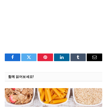
Facebook
Twitter
Pinterest
LinkedIn
Tumblr
Email
함께 읽어보세요!