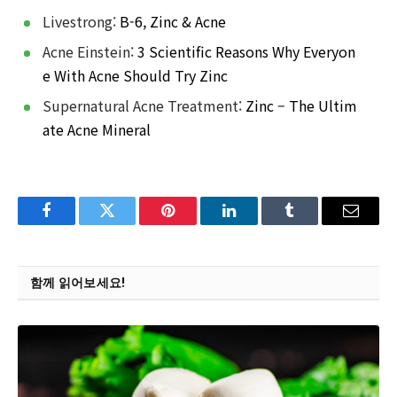
Livestrong:
B-6, Zinc & Acne
Acne Einstein:
3 Scientific Reasons Why Everyon
e With Acne Should Try Zinc
Supernatural Acne Treatment:
Zinc – The Ultim
ate Acne Mineral
Facebook
Twitter
Pinterest
LinkedIn
Tumblr
Email
함께 읽어보세요!