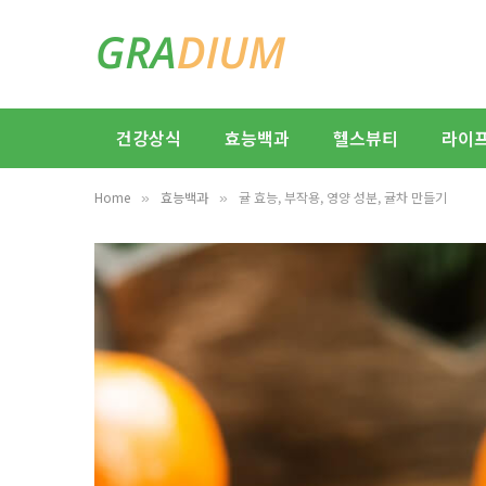
건강상식
효능백과
헬스뷰티
라이
Home
효능백과
귤 효능, 부작용, 영양 성분, 귤차 만들기
»
»