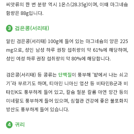
씨앗류의 한 번 분량 역시 1온스(28.35g)이며, 이때 마그네슘
함량은 88g입니다.
3
검은콩(서리태)
말린 검은콩(서리태) 100g에 들어 있는 마그네슘의 양은 225
mg으로, 성인 남성 하루 권장 섭취량의 약 61%에 해당하며,
성인 여성 하루 권장 섭취량의 약 80%에 해당합니다.
검은콩(서리태) 등 콩류는
단백질
이 풍부해 ‘밭에서 나는 쇠고
기’라 부르기도 하며, 티아민 니아신 엽산 등 비타민B군과 비
타민K도 풍부하게 들어 있고, 칼슘 철분 칼륨 아연 망간 등의
미네랄도 풍부하게 들어 있으며, 심혈관 건강에 좋은 불포화지
방산도 풍부하게 들어 있습니다.
4
귀리