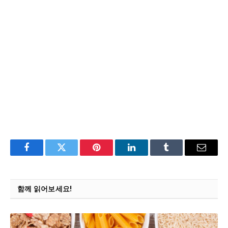
Facebook
Twitter
Pinterest
LinkedIn
Tumblr
Email
함께 읽어보세요!