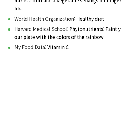
mix is 2 fruit and 3 vegetable servings for longer
life
World Health Organization:
Healthy diet
Harvard Medical School:
Phytonutrients: Paint y
our plate with the colors of the rainbow
My Food Data:
Vitamin C