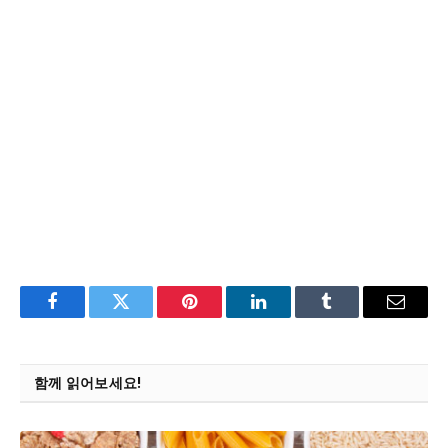
Facebook
Twitter
Pinterest
LinkedIn
Tumblr
Email
함께 읽어보세요!